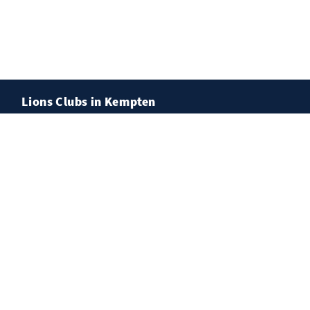
Lions Clubs in Kempten
Lions Club Cambodunum
Lions Club Kempten-Buchenberg
Jumelage
Lions Club West Tyrol
Lions Organisation
Lions Deutschland
Distrikt 111 - Bayern-Süd
Lions Deutschland